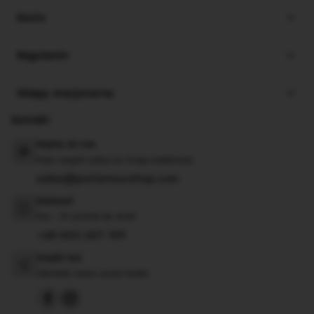
Konto
Regulamin
Sklepy stacjonarne
Kontakt
Napisz do nas
Nasz zespół czeka na Twoją wiadomość
sales@parlamourshop.com
Zadzwoń
Pon - Pt od 8:00 do 16:00
+48 603 267 199
Znajdź nas
Odwiedź nasze social media