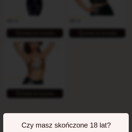
czarny
Łańcuchy, które nie krępują, lecz
kuszą.
109
zł
129
zł
Dodaj do koszyka
Dodaj do koszyka
Elegancki złoty top
129
zł
Dodaj do koszyka
Czy masz skończone 18 lat?