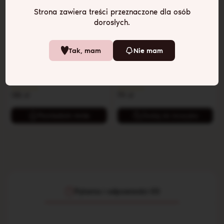
Strona zawiera treści przeznaczone dla osób
dorosłych.
Korek z białym króliczym
Mały żółty koreczek
Tak, mam
Nie mam
ogonkiem
analny
Prowokacyjny króliczy ogonek do
Mały, ale niezwykle przyjemny!
zabawy
135
zł
79
zł
Powiadom mnie
Dodaj do koszyka
Pytania i odpowiedzi (0)