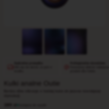
Dyskretna przesyłka
Profesjonalne doradztwo
Nikt się nie dowie, co jest w
Pomożemy dobrać najlepszy
środku.
produkt dla Ciebie.
Kulki analne Outie
Bardzo silne wibracje w każdej kulce do jeszcze mocniejszej
stymulacji.
289
zł
Dostępne do wysyłki