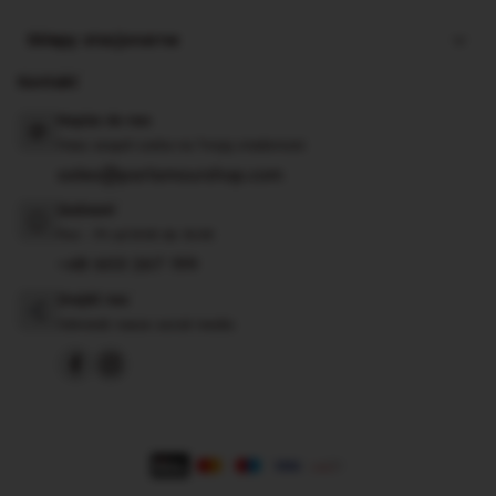
Sklepy stacjonarne
Kontakt
Napisz do nas
Nasz zespół czeka na Twoją wiadomość
sales@parlamourshop.com
Zadzwoń
Pon - Pt od 8:00 do 16:00
+48 603 267 199
Znajdź nas
Odwiedź nasze social media