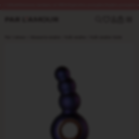
InPost
Darmowa dostawa od 250zł
Dyskretna przesyłka
Szybka przesyłka w 24h
0
Par L’amour
/
Akcesoria analne
/
Kulki analne
/
Kulki analne Outie