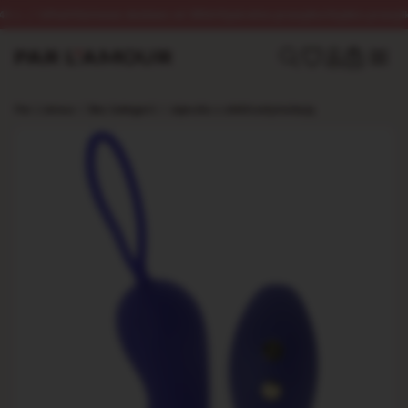
z 🌙 InPost
Darmowa dostawa od 250zł
Dyskretna przesyłka
Szybka przesyłka 
0
Par L’amour
/
Bez kategorii
/
Jajeczko z elektrostymulacją