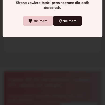
Strona zawiera treści przeznaczone dla osób
dorosłych.
Zadaj pytanie
Tak, mam
Nie mam
Zapisz się do newslettera i odbierz
10% rabatu na zakupy
Otrzymuj oferty specjalne, dostępne tylko dla
subskrybentów!