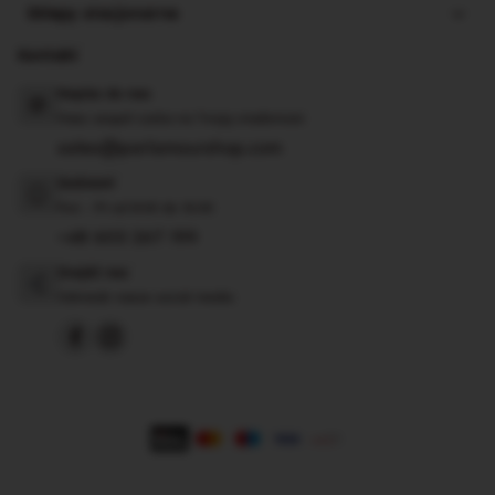
Sklepy stacjonarne
Kontakt
Napisz do nas
Nasz zespół czeka na Twoją wiadomość
sales@parlamourshop.com
Zadzwoń
Pon - Pt od 8:00 do 16:00
+48 603 267 199
Znajdź nas
Odwiedź nasze social media