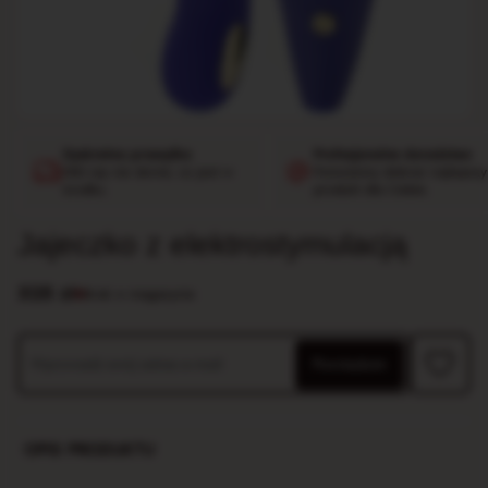
Dyskretna przesyłka
Profesjonalne doradztwo
Nikt się nie dowie, co jest w
Pomożemy dobrać najlepszy
środku.
produkt dla Ciebie.
Jajeczko z elektrostymulacją
325
zł
Brak w magazynie
Powiadom
OPIS PRODUKTU