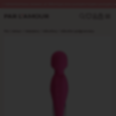
InPost
Darmowa dostawa od 250zł
Dyskretna przesyłka
Szybka przesyłka w 24h
0
Par L’amour
/
Masażery
/
Mikrofony
/
Mikrofon podgrzewany