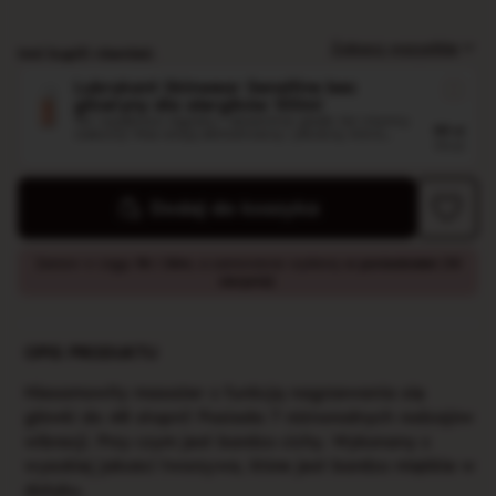
Zobacz wszystkie
Inni kupili również:
Lubrykant Skinwear Sensitive bez
gliceryny dla alergików 100ml
Ten wyjątkowo łagodny i aksamitnie gładki żel intymny
59
zł
zaskoczy Was swoją delikatnością i jakością, która...
79
zł
Lubrykant Skinwear Repair z kwasem
Dodaj do koszyka
hialuronowym 100ml
Nawilżający żel intymny na bazie wody Koniec
59
zł
nieprzyjemnych otarć i nadmiernej suchości. Lubrykant na
79
zł
bazie...
Zamów w ciągu
9h i 34m
, a zamówienie wyślemy
w poniedziałek (10
sierpnia)
.
OPIS PRODUKTU
Niesamowity masażer z funkcją nagrzewania się
główki do 48 stopni! Posiada 7 różnorodnych rodzajów
wibracji. Przy czym jest bardzo cichy. Wykonany z
wysokiej jakości tworzywa, które jest bardzo miękkie w
dotyku.