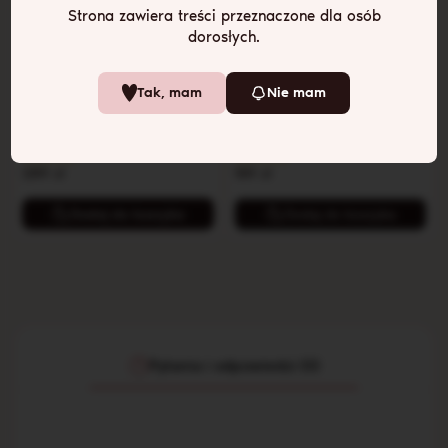
Strona zawiera treści przeznaczone dla osób
dorosłych.
Mikrofon 2w1
Masażer Diana
Tak, mam
Nie mam
Dwustronny masażer i wibrator z
Bardzo mocny, kompaktowy
silikonu medycznego.
masażer łechtaczki.
289
zł
159
zł
Dodaj do koszyka
Dodaj do koszyka
Pytania i odpowiedzi (0)