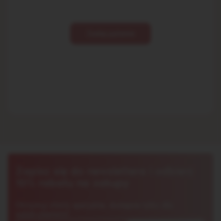
Zadaj pytanie
Zapisz się do newslettera i odbierz
10% rabatu na zakupy
Otrzymuj oferty specjalne, dostępne tylko dla
subskrybentów!