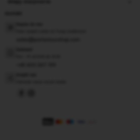
Sklepy stacjonarne
Kontakt
Napisz do nas
Nasz zespół czeka na Twoją wiadomość
sales@parlamourshop.com
Zadzwoń
Pon - Pt od 8:00 do 16:00
+48 603 267 199
Znajdź nas
Odwiedź nasze social media