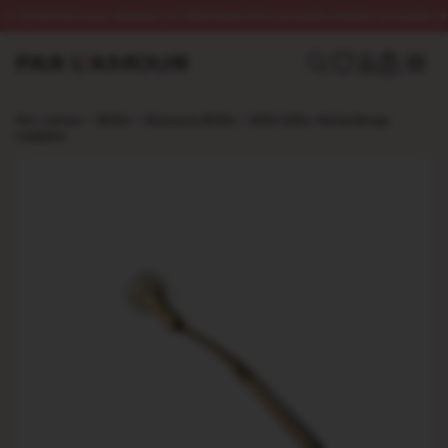
InPost
Darmowa dostawa od 250zł
Dyskretna przesyłka
Szybka przesyłka w 24h
0
Par L’amour
/
BDSM
/
Akcesoria BDSM
/
UPKO Kółko Wartenberga
(radełko)