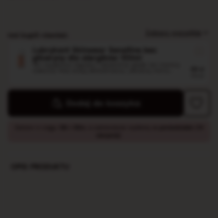
Zobacz wszystkie
Inni kupili również:
Lubrykant Skinwear Sensitive bez
gliceryny dla alergików 100ml
Ten wyjątkowo łagodny i aksamitnie gładki żel intymny
59
zł
zaskoczy Was swoją delikatnością i jakością, która...
79
zł
Lubrykant Skinwear Repair z kwasem
Dodaj do koszyka
hialuronowym 100ml
Nawilżający żel intymny na bazie wody Koniec
59
zł
nieprzyjemnych otarć i nadmiernej suchości. Lubrykant na
79
zł
bazie...
Zamów w ciągu
18h i 55m
, a zamówienie wyślemy
w poniedziałek (10
sierpnia)
.
OPIS PRODUKTU