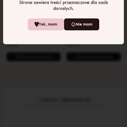
Strona zawiera treści przeznaczone dla osób
dorosłych.
Skórzane majtki damskie
UPKO „Moist Eyes”
Tak, mam
Nie mam
z łańcuchami
perłowe klipsy
stymulujące sutki
Odważny design z metalowymi
akcentami
129
zł
299
zł
Dodaj do koszyka
Dodaj do koszyka
Pytania i odpowiedzi (0)