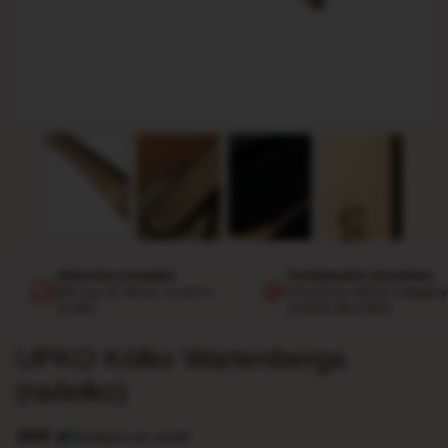
Dyskretna przesyłka
Profesjonalne doradztwo
Nikt się nie dowie, co jest w
Pomożemy dobrać najlepszy
środku.
produkt dla Ciebie.
UPKO Kółko Wartenberga
(radełko)
259
zł
Dostępne do wysyłki