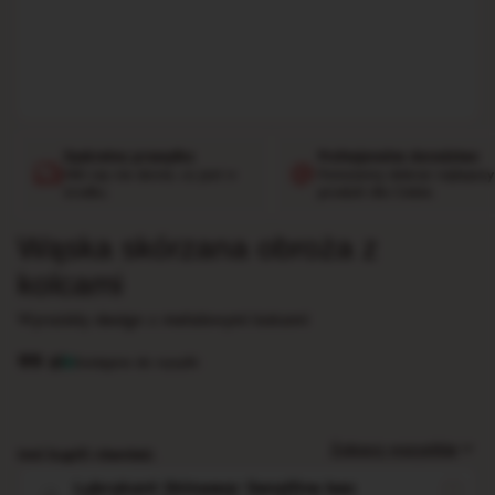
Dyskretna przesyłka
Profesjonalne doradztwo
Nikt się nie dowie, co jest w
Pomożemy dobrać najlepszy
środku.
produkt dla Ciebie.
Wąska skórzana obroża z
kolcami
Wyrazisty design z metalowymi kolcami
99
zł
Dostępne do wysyłki
Zobacz wszystkie
Inni kupili również:
Lubrykant Skinwear Sensitive bez