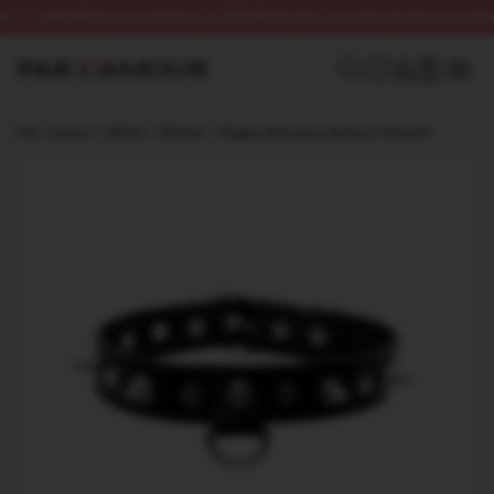
🌙 InPost
Darmowa dostawa od 250zł
Dyskretna przesyłka
Szybka przesyłka w 
0
Par L’amour
/
BDSM
/
Obroże
/
Wąska skórzana obroża z kolcami