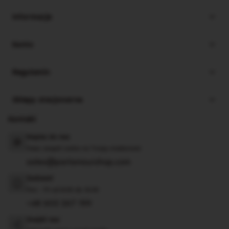
Informacje
Konto
Regulamin
Sklepy stacjonarne
Kontakt
Napisz do nas
Nasz zespół czeka na Twoją wiadomość
sales@parlamourshop.com
Zadzwoń
Pon - Pt od 8:00 do 16:00
+48 603 267 199
Znajdź nas