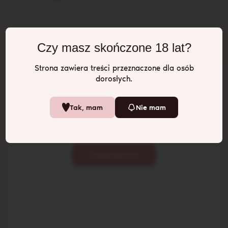
Czy masz skończone 18 lat?
Strona zawiera treści przeznaczone dla osób
dorosłych.
Pytania i odpowiedzi (0)
Tak, mam
Nie mam
Zadaj pytanie