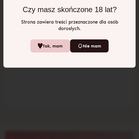
Czy masz skończone 18 lat?
Pytania i odpowiedzi (0)
Strona zawiera treści przeznaczone dla osób
dorosłych.
Tak, mam
Nie mam
Zadaj pytanie